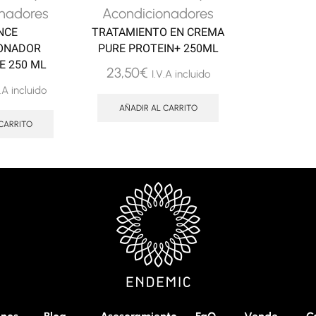
nadores
Acondicionadores
NCE
TRATAMIENTO EN CREMA
ONADOR
PURE PROTEIN+ 250ML
E 250 ML
23,50
€
I.V.A incluido
V.A incluido
AÑADIR AL CARRITO
CARRITO