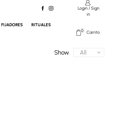
Login / Sign
Envíos gratis con pedidos superiores a 40€
in
FIJADORES
RITUALES
0
Carrito
Products
Show
per
page