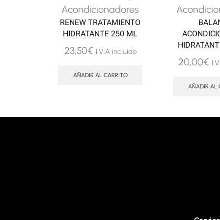
Acondicionadores
Acondicio
RENEW TRATAMIENTO
BALA
HIDRATANTE 250 ML
ACONDICI
HIDRATANT
23,50
€
I.V.A incluido
20,00
€
I.
AÑADIR AL CARRITO
AÑADIR AL 