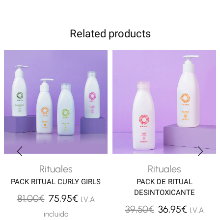
Related products
Rituales
Rituales
PACK RITUAL CURLY GIRLS
PACK DE RITUAL
DESINTOXICANTE
El
El
81,00
€
75,95
€
I.V.A
El
El
39,50
€
36,95
€
I.V.A
precio
precio
incluido