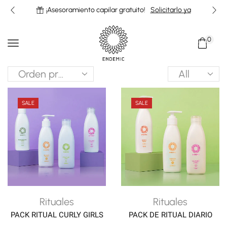
¡Asesoramiento capilar gratuito!
Solicitarlo ya
0
Products
per
page
SALE
SALE
Rituales
Rituales
PACK RITUAL CURLY GIRLS
PACK DE RITUAL DIARIO