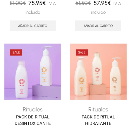
El
El
El
El
81,00
€
75,95
€
61,50
€
57,95
€
I.V.A
I.V.A
precio
precio
precio
precio
incluido
incluido
original
actual
original
actual
AÑADIR AL CARRITO
AÑADIR AL CARRITO
era:
es:
era:
es:
81,00€.
75,95€.
61,50€.
57,95€.
SALE
SALE
Rituales
Rituales
PACK DE RITUAL
PACK DE RITUAL
DESINTOXICANTE
HIDRATANTE